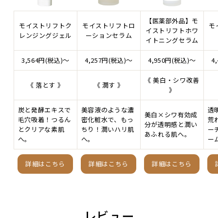
【医薬部外品】モ
モイストリフトク
モイストリフトロ
モ
イストリフトホワ
レンジングジェル
ーションセラム
イトニングセラム
3,564円(税込)～
4,257円(税込)～
4,950円(税込)～
4
《 美白・シワ改善
《 落とす 》
《 潤す 》
》
炭と発酵エキスで
美容液のような濃
透
美白×シワ有効成
毛穴吸着！つるん
密化粧水で、もっ
荒
分が透明感と潤い
とクリアな素肌
ちり！潤いハリ肌
ー
あふれる肌へ。
へ。
へ。
ー
詳細はこちら
詳細はこちら
詳細はこちら
レビュー