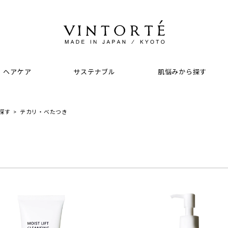
コンシーラー
ヘアケア
サステナブル
肌悩みから探す
ンジング
ンデーション
探す
テカリ・べたつき
化粧水
UVケア
美容液
ツール
イスパウダー